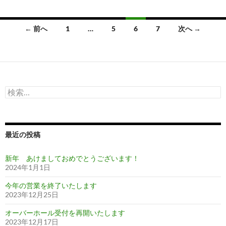
投
← 前へ
1
…
5
6
7
次へ →
稿
ナ
ビ
検
ゲ
索:
ー
シ
最近の投稿
ョ
新年 あけましておめでとうございます！
ン
2024年1月1日
今年の営業を終了いたします
2023年12月25日
オーバーホール受付を再開いたします
2023年12月17日