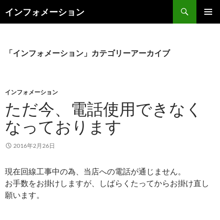
検
インフォメーション
索
コ
メインメ
ン
ニュー
テ
ン
「インフォメーション」カテゴリーアーカイブ
ツ
へ
ス
キ
インフォメーション
ッ
ただ今、電話使用できなく
プ
なっております
2016年2月26日
現在回線工事中の為、当店への電話が通じません。
お手数をお掛けしますが、しばらくたってからお掛け直し
願います。