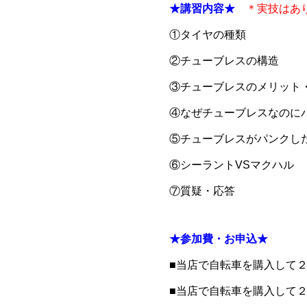
★講習内容★
＊
実技はあ
①タイヤの種類
②チューブレスの構造
③チューブレスのメリット
④なぜチューブレスなのに
⑤チューブレスがパンクし
⑥シーラントVSマクハル
⑦質疑・応答
★参加費・お申込★
■当店で自転車を購入して
■当店で自転車を購入して２