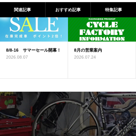
関連記事
おすすめ記事
特集記事
サマーセール開幕！
8月の営業案内
現在の修理・
について（7/
2026.07.24
2026.07.09