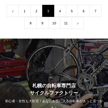
1
2
3
4
5
6
7
8
9
10
11
札幌の自転車専門店
サイクルファクトリー
初心者・女性も大歓迎！あなたが気に入る自転車がきっと見つか
る！