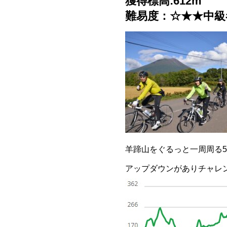
獲得標高:612m
難易度：☆★★中級
羊蹄山をぐるっと一周周る5
アップダウンがありチャレ