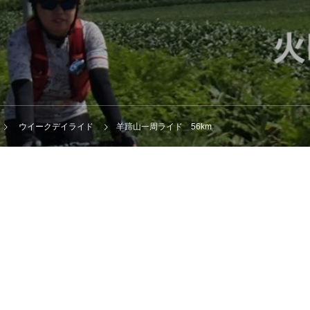
ウイークデイライド
羊蹄山一周ライド 56km