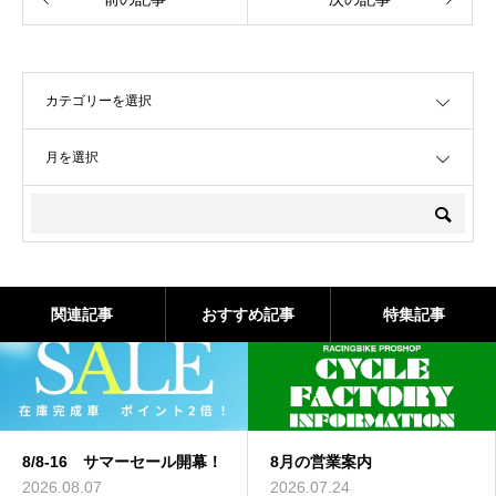
OPEN
OPEN
関連記事
おすすめ記事
特集記事
サマーセール開幕！
8月の営業案内
現在の修理・
について（7/
2026.07.24