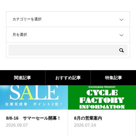
OPEN
OPEN
関連記事
おすすめ記事
特集記事
ール開幕！
8月の営業案内
現在の修理・点検の
について（7/9）
2026.07.24
2026.07.09