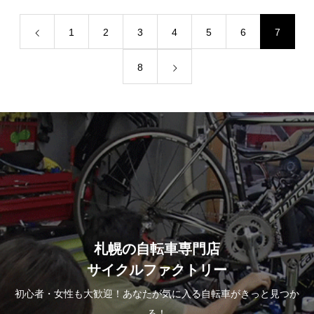
1
2
3
4
5
6
7
8
札幌の自転車専門店
サイクルファクトリー
初心者・女性も大歓迎！あなたが気に入る自転車がきっと見つか
る！