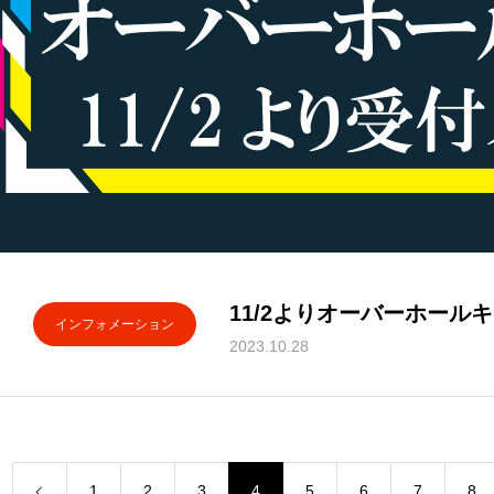
11/2よりオーバーホール
インフォメーション
2023.10.28
1
2
3
4
5
6
7
8