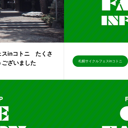
スinコトニ たくさ
札幌サイクルフェスinコトニ
うございました