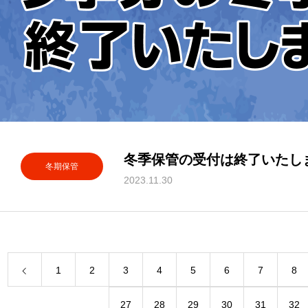
冬季保管の受付は終了いたし
冬期保管
2023.11.30
1
2
3
4
5
6
7
8
27
28
29
30
31
32