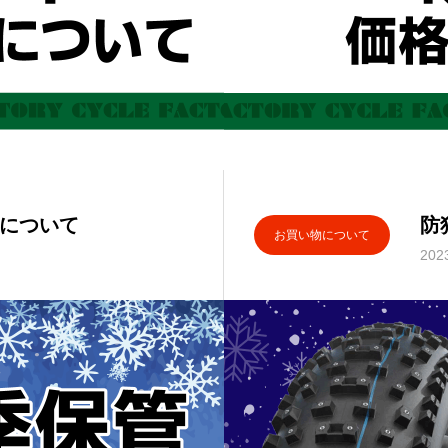
日について
防
お買い物について
202