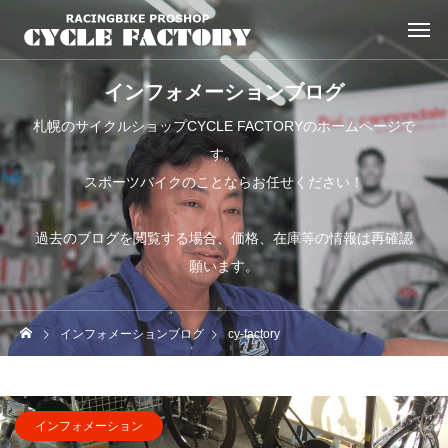
インフォメーションブログ
札幌のサイクルショップCYCLE FACTORYのホームページで
す。
スポーツバイクのことならお任せください！
過去のブログを閲覧する場合、価格、在庫等の情報は再確認
願います。
インフォメーションブログ
cy-factory
インフォメーション